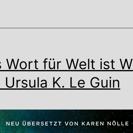
„Chemnitzer
Buchhändler
sind
empört“
vom
 Wort für Welt ist W
20.3.26:
 Ursula K. Le Guin