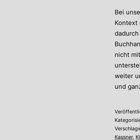
Bei unse
Kontext 
dadurch 
Buchhand
nicht mi
unterste
weiter u
und gan
Veröffentl
Kategorisi
Verschlag
Kassner
,
K