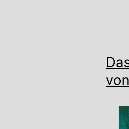
Das
von