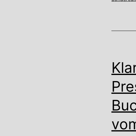
Kla
Pre
Buc
vom