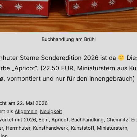
Buchhandlung am Brühl
nhuter Sterne Sonderedition 2026 ist da
Die
arbe „Apricot“. (22.50 EUR, Miniaturstern aus Ku
ø, vormontiert und nur für den Innengebrauch)
icht am
22. Mai 2026
ert als
Allgemein
,
Neuigkeit
wortet mit
2026
,
8cm
,
Apricot
,
Buchhandlung
,
Chemnitz
,
Er
er
,
Herrnhuter
,
Kunsthandwerk
,
Kunststoff
,
Miniaturstern
,
tion