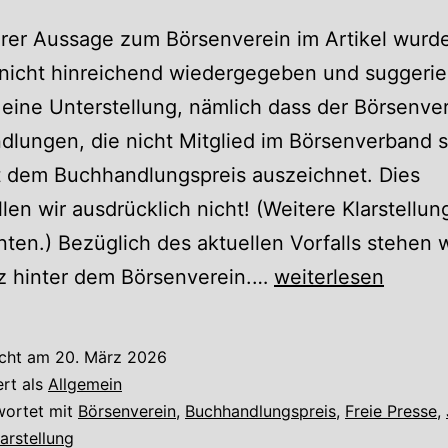
rer Aussage zum Börsenverein im Artikel wurd
nicht hinreichend wiedergegeben und suggerie
eine Unterstellung, nämlich dass der Börsenve
lungen, die nicht Mitglied im Börsenverband s
t dem Buchhandlungspreis auszeichnet. Dies
llen wir ausdrücklich nicht! (Weitere Klarstellu
nten.) Bezüglich des aktuellen Vorfalls stehen w
Klarstellung
z hinter dem Börsenverein.…
weiterlesen
zu
dem
icht am
20. März 2026
Freie
ert als
Allgemein
Presse
wortet mit
Börsenverein
,
Buchhandlungspreis
,
Freie Presse
,
larstellung
Artikel