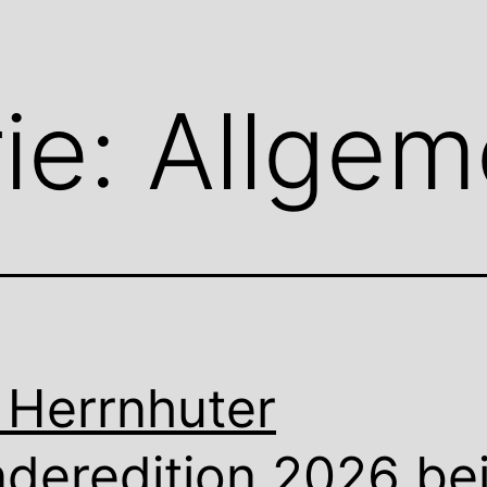
ie:
Allgem
 Herrnhuter
deredition 2026 be