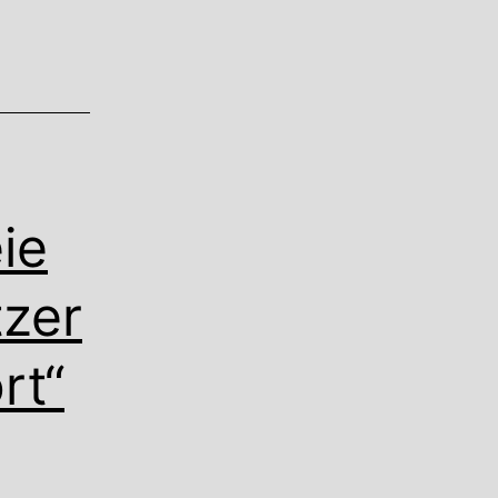
ie
tzer
rt“