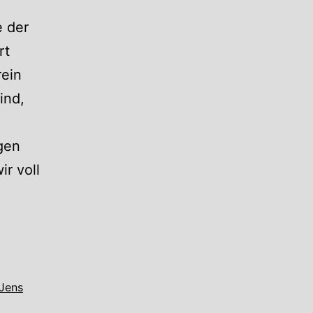
e der
rt
rein
ind,
ngen
ir voll
Jens