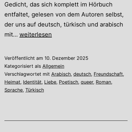
Gedicht, das sich komplett im Hörbuch
entfaltet, gelesen von dem Autoren selbst,
der uns auf deutsch, türkisch und arabisch
Hundesohn
mit…
weiterlesen
von
Ozan
Veröffentlicht am
10. Dezember 2025
Zakariya
Kategorisiert als
Allgemein
Keskinkılıç
Verschlagwortet mit
Arabisch
,
deutsch
,
Freundschaft
,
Heimat
,
Identität
,
Liebe
,
Poetisch
,
queer
,
Roman
,
Sprache
,
Türkisch