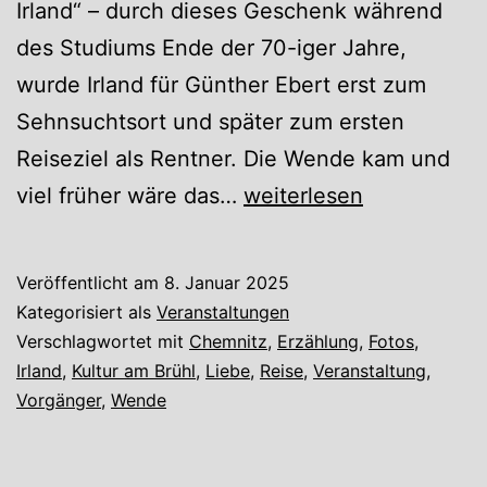
Irland“ – durch dieses Geschenk während
des Studiums Ende der 70-iger Jahre,
wurde Irland für Günther Ebert erst zum
Sehnsuchtsort und später zum ersten
Reiseziel als Rentner. Die Wende kam und
Irland
viel früher wäre das…
weiterlesen
–
eine
Veröffentlicht am
8. Januar 2025
längst
Kategorisiert als
Veranstaltungen
überfällige
Verschlagwortet mit
Chemnitz
,
Erzählung
,
Fotos
,
Irland
,
Kultur am Brühl
,
Liebe
,
Reise
,
Veranstaltung
,
Reise
Vorgänger
,
Wende