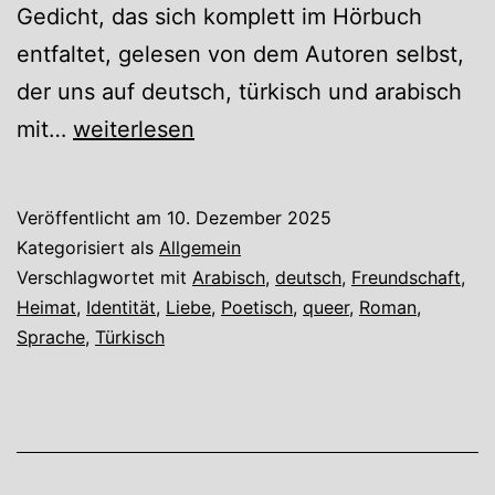
Gedicht, das sich komplett im Hörbuch
entfaltet, gelesen von dem Autoren selbst,
der uns auf deutsch, türkisch und arabisch
Hundesohn
mit…
weiterlesen
von
Ozan
Veröffentlicht am
10. Dezember 2025
Zakariya
Kategorisiert als
Allgemein
Keskinkılıç
Verschlagwortet mit
Arabisch
,
deutsch
,
Freundschaft
,
Heimat
,
Identität
,
Liebe
,
Poetisch
,
queer
,
Roman
,
Sprache
,
Türkisch