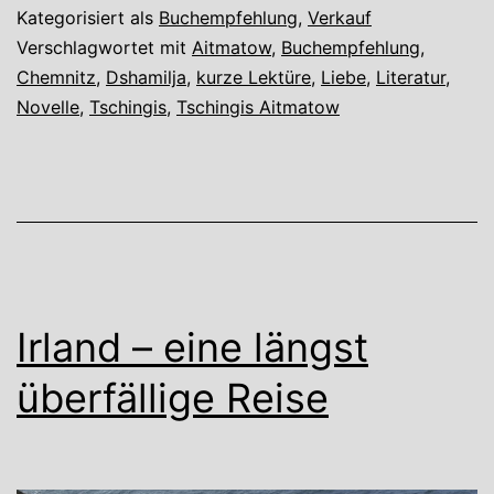
Aitmatow
Kategorisiert als
Buchempfehlung
,
Verkauf
Verschlagwortet mit
Aitmatow
,
Buchempfehlung
,
Chemnitz
,
Dshamilja
,
kurze Lektüre
,
Liebe
,
Literatur
,
Novelle
,
Tschingis
,
Tschingis Aitmatow
Irland – eine längst
überfällige Reise