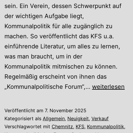
sein. Ein Verein, dessen Schwerpunkt auf
der wichtigen Aufgabe liegt,
Kommunalpolitik für alle zugänglich zu
machen. So veröffentlicht das KFS u.a.
einführende Literatur, um alles zu lernen,
was man braucht, um in der
Kommunalpolitik mitmischen zu können.
Regelmäßig erscheint von ihnen das
Wir
„Kommunalpolitische Forum“,…
weiterlesen
sind
eine
Veröffentlicht am
7. November 2025
Partnerbuchh
Kategorisiert als
Allgemein
,
Neuigkeit
,
Verkauf
des
Verschlagwortet mit
Chemnitz
,
KFS
,
Kommunalpolitik
,