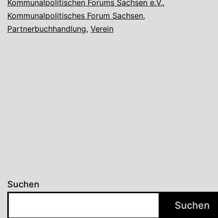
Kommunalpolitischen Forums Sachsen e.V.
,
Kommunalpolit
Kommunalpolitisches Forum Sachsen
,
Forums
Partnerbuchhandlung
,
Verein
Sachsen
e.V.
Suchen
Suchen