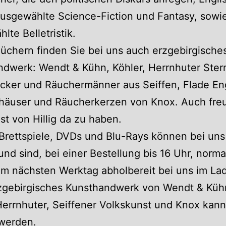
usgewählte Science-Fiction und Fantasy, sowi
lte Belletristik.
chern finden Sie bei uns auch erzgebirgische
dwerk: Wendt & Kühn, Köhler, Herrnhuter Ster
cker und Räuchermänner aus Seiffen, Flade En
häuser und Räucherkerzen von Knox. Auch freu
st von Hillig da zu haben.
Brettspiele, DVDs und Blu-Rays können bei uns 
nd sind, bei einer Bestellung bis 16 Uhr, norm
am nächsten Werktag abholbereit bei uns im La
zgebirgisches Kunsthandwerk von Wendt & Küh
Herrnhuter, Seiffener Volkskunst und Knox kann
 werden.