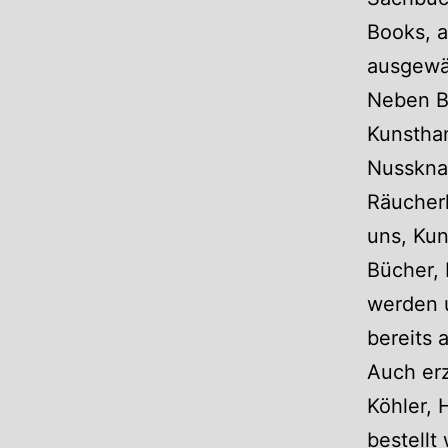
Books, a
ausgewäh
Neben Bü
Kunsthan
Nusskna
Räucher
uns, Kun
Bücher, 
werden u
bereits 
Auch er
Köhler, 
bestellt