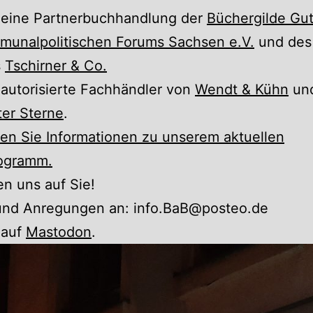
d eine Partnerbuchhandlung der
Büchergilde Gu
munalpolitischen Forums Sachsen e.V.
und des
s
Tschirner & Co.
 autorisierte Fachhändler von
Wendt & Kühn
un
er Sterne
.
den Sie Informationen zu unserem aktuellen
rogramm.
en uns auf Sie!
und Anregungen an: info.BaB@posteo.de
 auf
Mastodon
.