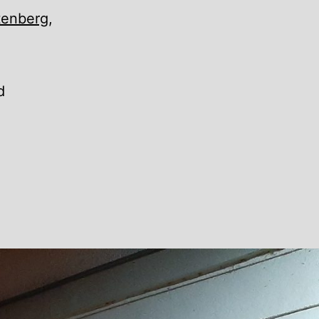
tenberg
,
d