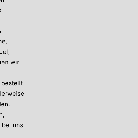
e
s
ne,
gel,
en wir
bestellt
alerweise
den.
n,
 bei uns