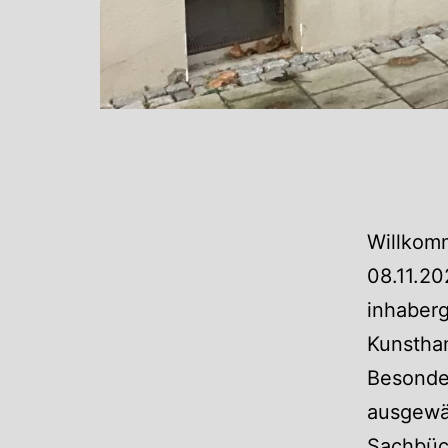
Willkomm
08.11.20
inhaber
Kunstha
Besonder
ausgewäh
Sachbüch