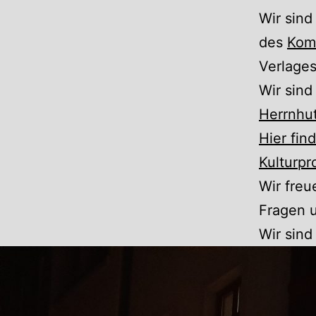
Wir sin
des
Kom
Verlage
Wir sind
Herrnhut
Hier fin
Kulturp
Wir freu
Fragen 
Wir sind