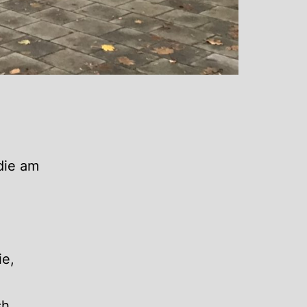
die am
ie,
sh