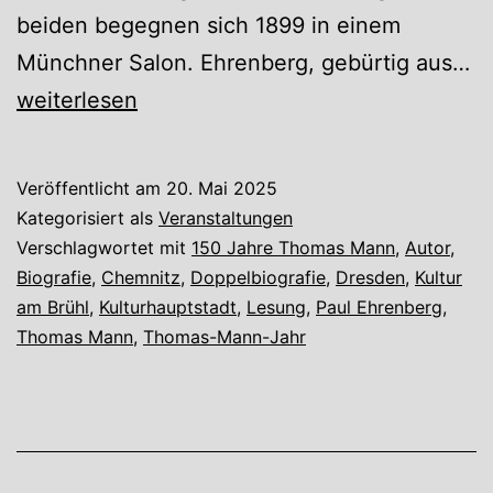
beiden begegnen sich 1899 in einem
„
Münchner Salon. Ehrenberg, gebürtig aus…
k
weiterlesen
di
Li
Veröffentlicht am
20. Mai 2025
ni
Kategorisiert als
Veranstaltungen
st
Verschlagwortet mit
150 Jahre Thomas Mann
,
Autor
,
Biografie
,
Chemnitz
,
Doppelbiografie
,
Dresden
,
Kultur
er
am Brühl
,
Kulturhauptstadt
,
Lesung
,
Paul Ehrenberg
,
–
Thomas Mann
,
Thomas-Mann-Jahr
T
M
u
Pa