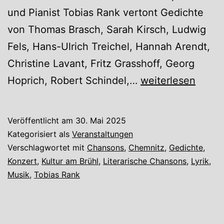
und Pianist Tobias Rank vertont Gedichte
von Thomas Brasch, Sarah Kirsch, Ludwig
Fels, Hans-Ulrich Treichel, Hannah Arendt,
Christine Lavant, Fritz Grasshoff, Georg
Ein
Hoprich, Robert Schindel,…
weiterlesen
paarmal
waren
Veröffentlicht am
30. Mai 2025
wir
Kategorisiert als
Veranstaltungen
sehr
Verschlagwortet mit
Chansons
,
Chemnitz
,
Gedichte
,
Konzert
,
Kultur am Brühl
,
Literarische Chansons
,
Lyrik
,
glücklich
Musik
,
Tobias Rank