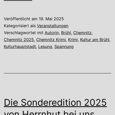
Brüh
…
Veröffentlicht am
19. Mai 2025
und
Kategorisiert als
Veranstaltungen
and
Verschlagwortet mit
Autorin
,
Brühl
,
Chemnitz
,
Chemnitz 2025
,
Chemnitz Krimi
,
Krimi
,
Kultur am Brühl
,
Krim
Kulturhauptstadt
,
Lesung
,
Spannung
aus
Che
Die Sonderedition 2025
von Herrnhut bei uns