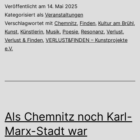
–
Veröffentlicht am
14. Mai 2025
Texte,
Kategorisiert als
Veranstaltungen
Poesie,
Verschlagwortet mit
Chemnitz
,
Finden
,
Kultur am Brühl
,
Kunst
,
Künstlerin
,
Musik
,
Poesie
,
Resonanz
,
Verlust
,
Musik
Verlust & Finden
,
VERLUST&FINDEN – Kunstprojekte
e.V.
Als Chemnitz noch Karl-
Marx-Stadt war