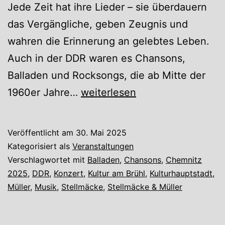
Jede Zeit hat ihre Lieder – sie überdauern
das Vergängliche, geben Zeugnis und
wahren die Erinnerung an gelebtes Leben.
Auch in der DDR waren es Chansons,
Balladen und Rocksongs, die ab Mitte der
„Der
1960er Jahre…
weiterlesen
einfache
Frieden“
Veröffentlicht am
30. Mai 2025
–
Kategorisiert als
Veranstaltungen
Lieder
Verschlagwortet mit
Balladen
,
Chansons
,
Chemnitz
2025
,
DDR
,
Konzert
,
Kultur am Brühl
,
Kulturhauptstadt
,
von
Müller
,
Musik
,
Stellmäcke
,
Stellmäcke & Müller
hier