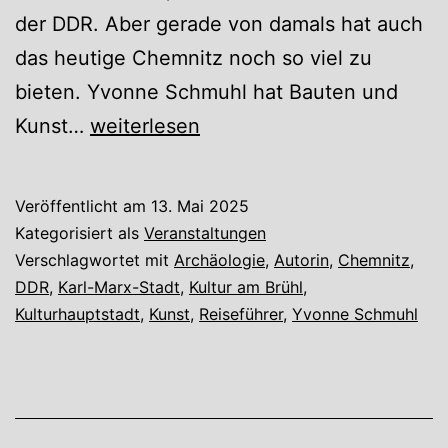
der DDR. Aber gerade von damals hat auch
das heutige Chemnitz noch so viel zu
bieten. Yvonne Schmuhl hat Bauten und
Als
Kunst…
weiterlesen
Chemnitz
noch
Veröffentlicht am
13. Mai 2025
Karl-
Kategorisiert als
Veranstaltungen
Marx-
Verschlagwortet mit
Archäologie
,
Autorin
,
Chemnitz
,
DDR
,
Karl-Marx-Stadt
,
Kultur am Brühl
,
Stadt
Kulturhauptstadt
,
Kunst
,
Reiseführer
,
Yvonne Schmuhl
war