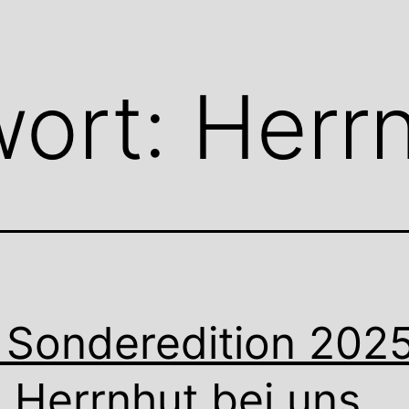
wort:
Herr
 Sonderedition 202
 Herrnhut bei uns