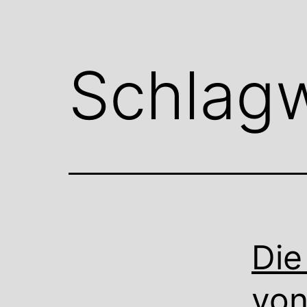
Schlag
Die
von