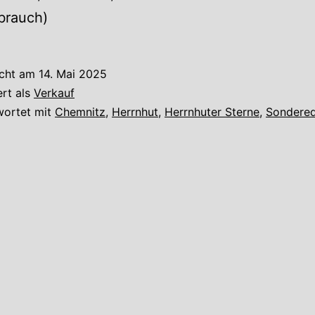
brauch)
icht am
14. Mai 2025
ert als
Verkauf
wortet mit
Chemnitz
,
Herrnhut
,
Herrnhuter Sterne
,
Sondered