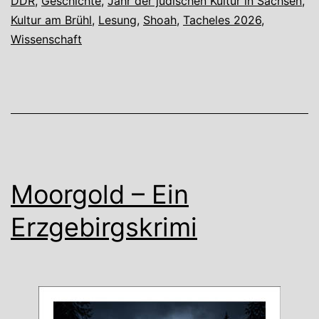
DDR
,
Geschichte
,
Jahr der jüdischen Kultur in Sachsen
,
Ak
Kultur am Brühl
,
Lesung
,
Shoah
,
Tacheles 2026
,
un
Wissenschaft
Au
im
An
Moorgold – Ein
Erzgebirgskrimi