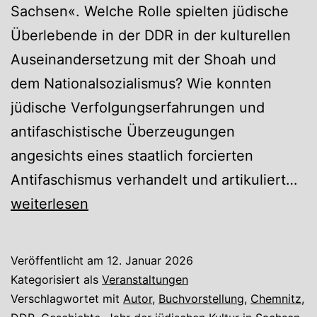
Sachsen«. Welche Rolle spielten jüdische
Überlebende in der DDR in der kulturellen
Auseinandersetzung mit der Shoah und
dem Nationalsozialismus? Wie konnten
jüdische Verfolgungserfahrungen und
antifaschistische Überzeugungen
angesichts eines staatlich forcierten
Di
Antifaschismus verhandelt und artikuliert…
Sh
weiterlesen
un
die
Veröffentlicht am
12. Januar 2026
DD
Kategorisiert als
Veranstaltungen
–
Verschlagwortet mit
Autor
,
Buchvorstellung
,
Chemnitz
,