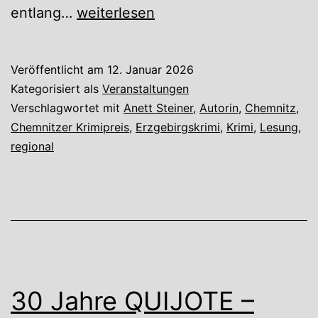
Moorgold
entlang…
weiterlesen
–
Ein
Veröffentlicht am
12. Januar 2026
Erzgebirgskrimi
Kategorisiert als
Veranstaltungen
Verschlagwortet mit
Anett Steiner
,
Autorin
,
Chemnitz
,
Chemnitzer Krimipreis
,
Erzgebirgskrimi
,
Krimi
,
Lesung
,
regional
30 Jahre QUIJOTE –