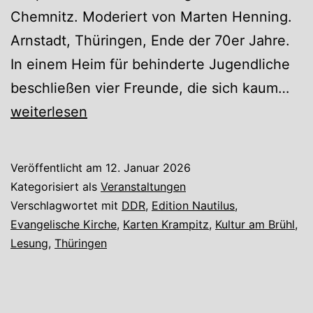
Chemnitz. Moderiert von Marten Henning.
Arnstadt, Thüringen, Ende der 70er Jahre.
In einem Heim für behinderte Jugendliche
Ges
beschließen vier Freunde, die sich kaum…
mit
weiterlesen
Bes
Hof
Veröffentlicht am
12. Januar 2026
Kategorisiert als
Veranstaltungen
Verschlagwortet mit
DDR
,
Edition Nautilus
,
Evangelische Kirche
,
Karten Krampitz
,
Kultur am Brühl
,
Lesung
,
Thüringen