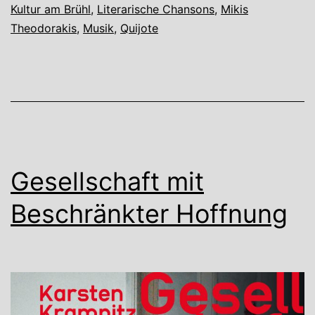
Kultur am Brühl
,
Literarische Chansons
,
Mikis
und
Theodorakis
,
Musik
,
Quijote
Artverwandtes
Gesellschaft mit
Beschränkter Hoffnung