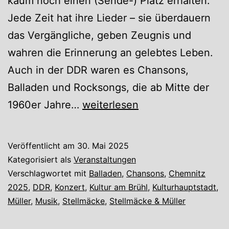
kaum noch einen (Sende-) Platz erhalten.
Jede Zeit hat ihre Lieder – sie überdauern
das Vergängliche, geben Zeugnis und
wahren die Erinnerung an gelebtes Leben.
Auch in der DDR waren es Chansons,
Balladen und Rocksongs, die ab Mitte der
„Der
1960er Jahre…
weiterlesen
einfache
Frieden“
Veröffentlicht am
30. Mai 2025
–
Kategorisiert als
Veranstaltungen
Lieder
Verschlagwortet mit
Balladen
,
Chansons
,
Chemnitz
2025
,
DDR
,
Konzert
,
Kultur am Brühl
,
Kulturhauptstadt
,
von
Müller
,
Musik
,
Stellmäcke
,
Stellmäcke & Müller
hier