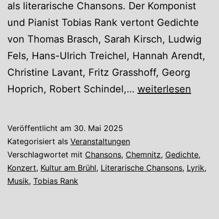
als literarische Chansons. Der Komponist
und Pianist Tobias Rank vertont Gedichte
von Thomas Brasch, Sarah Kirsch, Ludwig
Fels, Hans-Ulrich Treichel, Hannah Arendt,
Christine Lavant, Fritz Grasshoff, Georg
Ein
Hoprich, Robert Schindel,…
weiterlesen
paarmal
waren
Veröffentlicht am
30. Mai 2025
wir
Kategorisiert als
Veranstaltungen
sehr
Verschlagwortet mit
Chansons
,
Chemnitz
,
Gedichte
,
Konzert
,
Kultur am Brühl
,
Literarische Chansons
,
Lyrik
,
glücklich
Musik
,
Tobias Rank