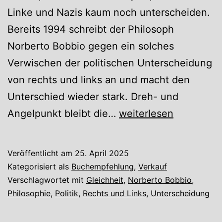
Linke und Nazis kaum noch unterscheiden.
Bereits 1994 schreibt der Philosoph
Norberto Bobbio gegen ein solches
Verwischen der politischen Unterscheidung
von rechts und links an und macht den
Unterschied wieder stark. Dreh- und
„Rechts
Angelpunkt bleibt die…
weiterlesen
und
Links“
Veröffentlicht am
25. April 2025
von
Kategorisiert als
Buchempfehlung
,
Verkauf
Norberto
Verschlagwortet mit
Gleichheit
,
Norberto Bobbio
,
Philosophie
,
Politik
,
Rechts und Links
,
Unterscheidung
Bobbio