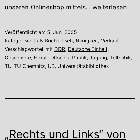
Büchertisch
unseren Onlineshop mittels…
weiterlesen
mit
Horst
Veröffentlicht am
5. Juni 2025
Teltschik
Kategorisiert als
Büchertisch
,
Neuigkeit
,
Verkauf
Verschlagwortet mit
DDR
,
Deutsche Einheit
,
Geschichte
,
Horst Teltschik
,
Politik
,
Tagung
,
Teltschik
,
TU
,
TU Chemnitz
,
UB
,
Universitätsbibliothek
„Rechts und Links“ von