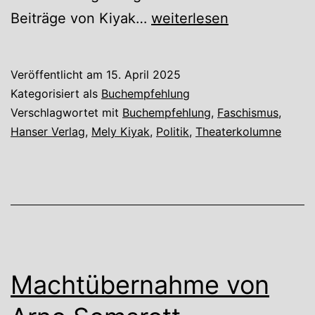
„Werden
Beiträge von Kiyak…
weiterlesen
sie
uns
Veröffentlicht am
15. April 2025
mit
Kategorisiert als
Buchempfehlung
FlixBus
Verschlagwortet mit
Buchempfehlung
,
Faschismus
,
Hanser Verlag
,
Mely Kiyak
,
Politik
,
Theaterkolumne
deportieren?“
von
Mely
Kiyak
Machtübernahme von