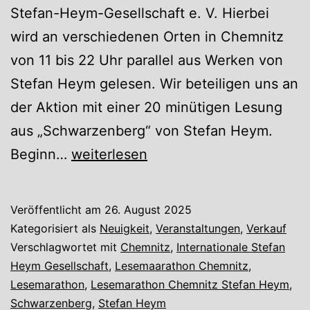
Stefan-Heym-Gesellschaft e. V. Hierbei
wird an verschiedenen Orten in Chemnitz
von 11 bis 22 Uhr parallel aus Werken von
Stefan Heym gelesen. Wir beteiligen uns an
der Aktion mit einer 20 minütigen Lesung
aus „Schwarzenberg“ von Stefan Heym.
Lesemarathon
Beginn…
weiterlesen
Stefan
Heym
Veröffentlicht am
26. August 2025
Kategorisiert als
Neuigkeit
,
Veranstaltungen
,
Verkauf
Verschlagwortet mit
Chemnitz
,
Internationale Stefan
Heym Gesellschaft
,
Lesemaarathon Chemnitz
,
Lesemarathon
,
Lesemarathon Chemnitz Stefan Heym
,
Schwarzenberg
,
Stefan Heym