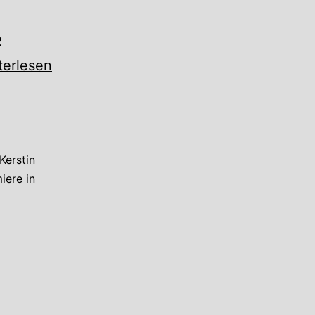
R
ndgruß:
terlesen
mnitz
miere
Kerstin
iere in