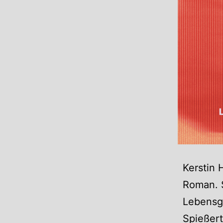
Kerstin 
Roman. S
Lebensge
Spießer