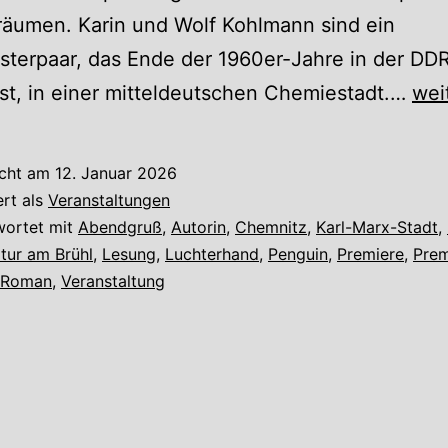
räumen. Karin und Wolf Kohlmann sind ein
terpaar, das Ende der 1960er-Jahre in der DD
Abe
t, in einer mitteldeutschen Chemiestadt.…
wei
Die
Che
icht am
12. Januar 2026
Pre
ert als
Veranstaltungen
wortet mit
Abendgruß
,
Autorin
,
Chemnitz
,
Karl-Marx-Stadt
,
ltur am Brühl
,
Lesung
,
Luchterhand
,
Penguin
,
Premiere
,
Prem
Roman
,
Veranstaltung