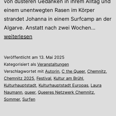
von düsteren Gedanken in ihrem Alltag und
einem unentwegten Rasen im Körper
strandet Johanna in einem Surfcamp an der
Haus
Algarve. Anstatt nach zwei Wochen…
aus
weiterlesen
Wind
Veröffentlicht am
13. Mai 2025
Kategorisiert als
Veranstaltungen
Verschlagwortet mit
Autorin
,
C the Queer
,
Chemnitz
,
Chemnitz 2025
,
Festival
,
Kultur am Brühl
,
Kulturhauptstadt
,
Kulturhauptstadt Europas
,
Laura
Naumann
,
queer
,
Queeres Netzwerk Chemnitz
,
Sommer
,
Surfen