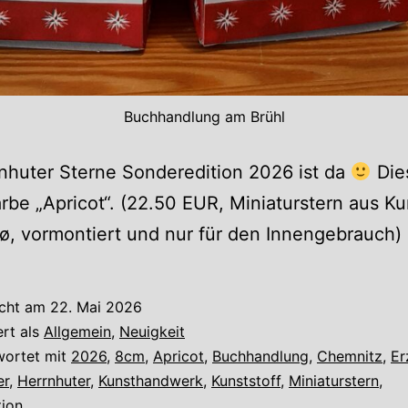
Buchhandlung am Brühl
nhuter Sterne Sonderedition 2026 ist da
Die
arbe „Apricot“. (22.50 EUR, Miniaturstern aus Ku
ø, vormontiert und nur für den Innengebrauch)
icht am
22. Mai 2026
ert als
Allgemein
,
Neuigkeit
wortet mit
2026
,
8cm
,
Apricot
,
Buchhandlung
,
Chemnitz
,
Er
er
,
Herrnhuter
,
Kunsthandwerk
,
Kunststoff
,
Miniaturstern
,
tion