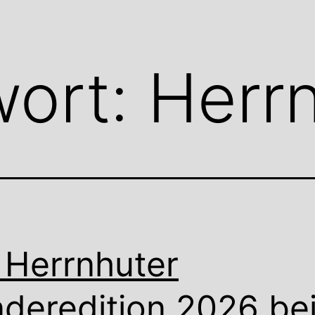
wort:
Herr
 Herrnhuter
deredition 2026 be