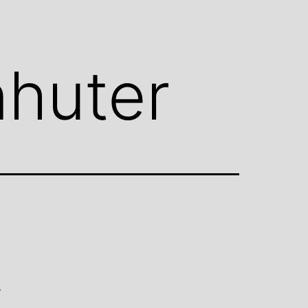
nhuter
i