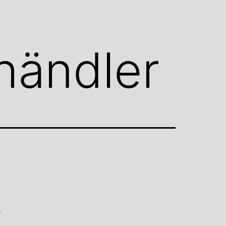
händler
i