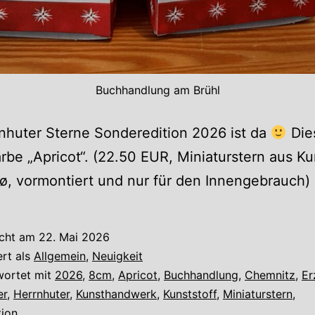
Buchhandlung am Brühl
nhuter Sterne Sonderedition 2026 ist da
Die
arbe „Apricot“. (22.50 EUR, Miniaturstern aus Ku
ø, vormontiert und nur für den Innengebrauch)
icht am
22. Mai 2026
ert als
Allgemein
,
Neuigkeit
wortet mit
2026
,
8cm
,
Apricot
,
Buchhandlung
,
Chemnitz
,
Er
er
,
Herrnhuter
,
Kunsthandwerk
,
Kunststoff
,
Miniaturstern
,
tion