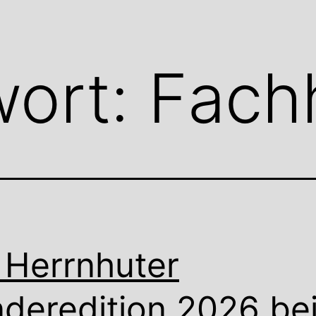
wort:
Fach
 Herrnhuter
deredition 2026 be