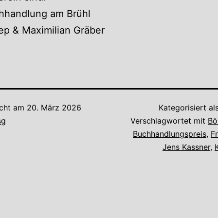
chhandlung am Brühl
ep & Maximilian Gräber
icht am
20. März 2026
Kategorisiert al
sg
Verschlagwortet mit
Bö
Buchhandlungspreis
,
F
Jens Kassner
,