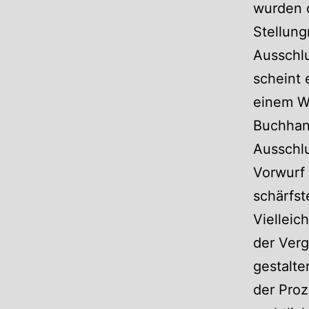
wurden 
Stellun
Ausschlu
scheint 
einem Wh
Buchhan
Ausschlu
Vorwurf 
schärfst
Vielleic
der Ver
gestalte
der Proz