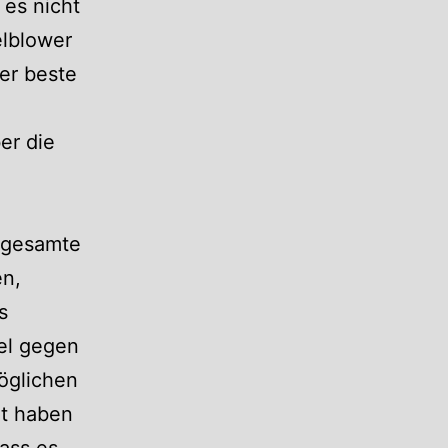
 es nicht
elblower
er beste
er die
r gesamte
en,
s
tel gegen
öglichen
xt haben
ass es