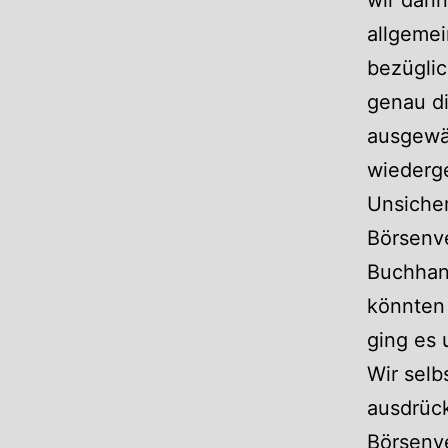
allgemei
bezüglic
genau d
ausgewä
wiederg
Unsicher
Börsenv
Buchhan
könnten
ging es 
Wir selb
ausdrück
Börsenve