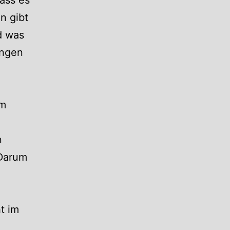
n gibt
d was
ungen
im
n
 Darum
ht im