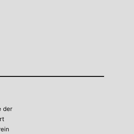
e der
rt
rein