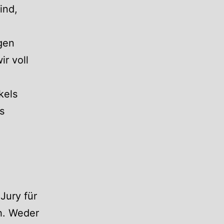
ind,
ngen
ir voll
kels
s
Jury für
h. Weder