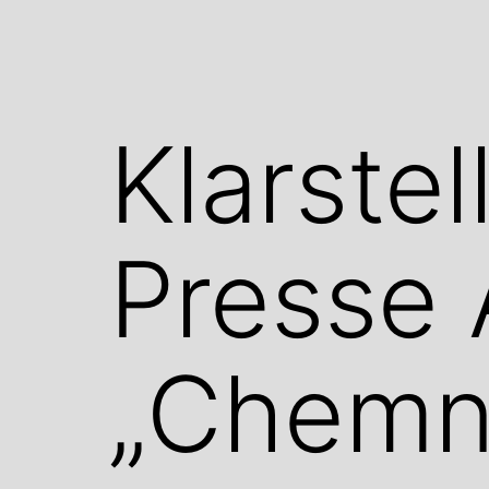
Klarste
Presse 
„Chemni