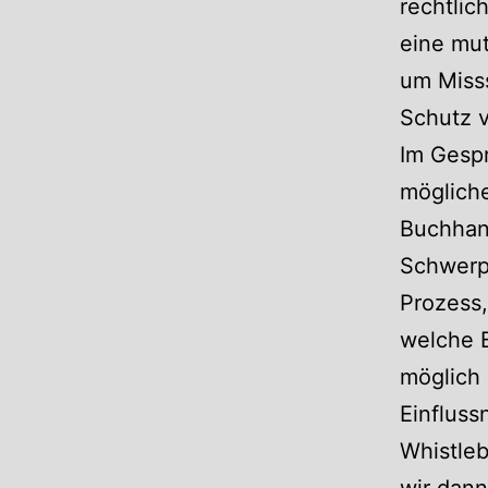
rechtlic
eine mut
um Misss
Schutz v
Im Gespr
möglich
Buchhan
Schwerpu
Prozess,
welche 
möglich 
Einfluss
Whistle
wir dann