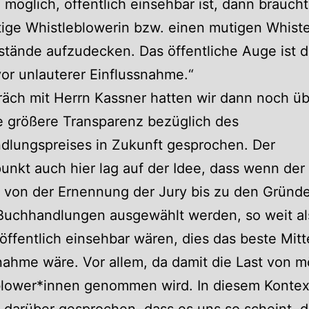
h möglich, öffentlich einsehbar ist, dann braucht
ige Whistleblowerin bzw. einen mutigen Whist
tände aufzudecken. Das öffentliche Auge ist d
or unlauterer Einflussnahme.“
äch mit Herrn Kassner hatten wir dann noch üb
e größere Transparenz bezüglich des
dlungspreises in Zukunft gesprochen. Der
nkt auch hier lag auf der Idee, dass wenn de
 von der Ernennung der Jury bis zu den Gründ
Buchhandlungen ausgewählt werden, so weit al
öffentlich einsehbar wären, dies das beste Mit
nahme wäre. Vor allem, da damit die Last von m
blower*innen genommen wird. In diesem Konte
 darüber gesprochen, dass es uns so scheint, d