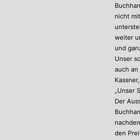
Buchhand
nicht mi
unterste
weiter u
und ganz
Unser sc
auch an 
Kassner,
„Unser 
Der Aus
Buchhan
nachdem
den Prei