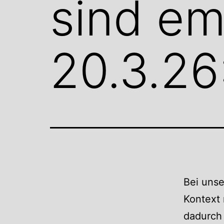
sind em
20.3.26
Bei unse
Kontext 
dadurch 