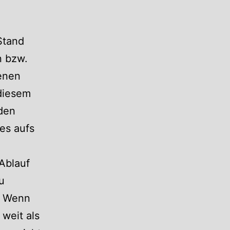
Stand
n bzw.
fenen
diesem
 den
es aufs
 Ablauf
u
e. Wenn
weit als