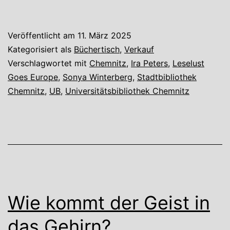
der
Kri
Veröffentlicht am
11. März 2025
in
Kategorisiert als
Büchertisch
,
Verkauf
der
Verschlagwortet mit
Chemnitz
,
Ira Peters
,
Leselust
Goes Europe
,
Sonya Winterberg
,
Stadtbibliothek
Ukr
Chemnitz
,
UB
,
Universitätsbibliothek Chemnitz
für
un
Wie kommt der Geist in
das Gehirn?