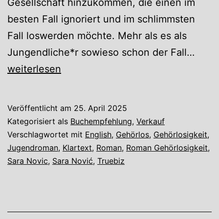
Gesellschaft hinzukommen, die einen im
besten Fall ignoriert und im schlimmsten
Fall loswerden möchte. Mehr als es als
„Klar
Jungendliche*r sowieso schon der Fall…
von
weiterlesen
Sara
Novi
Veröffentlicht am
25. April 2025
Kategorisiert als
Buchempfehlung
,
Verkauf
Verschlagwortet mit
English
,
Gehörlos
,
Gehörlosigkeit
,
Jugendroman
,
Klartext
,
Roman
,
Roman Gehörlosigkeit
,
Sara Novic
,
Sara Nović
,
Truebiz