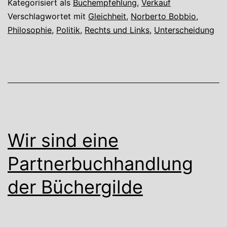
Kategorisiert als
Buchempfehlung
,
Verkauf
Norberto
Verschlagwortet mit
Gleichheit
,
Norberto Bobbio
,
Philosophie
,
Politik
,
Rechts und Links
,
Unterscheidung
Bobbio
Wir sind eine
Partnerbuchhandlung
der Büchergilde