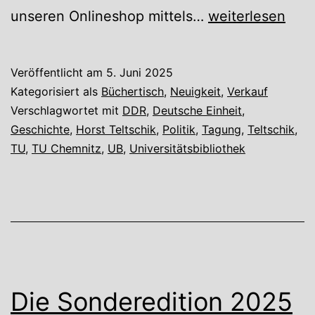
Büchertisch
unseren Onlineshop mittels…
weiterlesen
mit
Horst
Veröffentlicht am
5. Juni 2025
Teltschik
Kategorisiert als
Büchertisch
,
Neuigkeit
,
Verkauf
Verschlagwortet mit
DDR
,
Deutsche Einheit
,
Geschichte
,
Horst Teltschik
,
Politik
,
Tagung
,
Teltschik
,
TU
,
TU Chemnitz
,
UB
,
Universitätsbibliothek
Die Sonderedition 2025