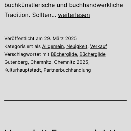
buchkünstlerische und buchhandwerkliche
Wir
Tradition. Sollten…
weiterlesen
sind
eine
Veröffentlicht am
29. März 2025
Partnerbuchhandlung
Kategorisiert als
Allgemein
,
Neuigkeit
,
Verkauf
der
Verschlagwortet mit
Büchergilde
,
Büchergilde
Gutenberg
,
Chemnitz
,
Chemnitz 2025
,
Büchergilde
Kulturhauptstadt
,
Partnerbuchhandlung