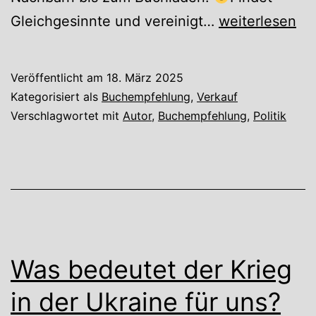
Machtüberna
Gleichgesinnte und vereinigt…
weiterlesen
von
Arne
Veröffentlicht am
18. März 2025
Semsrott
Kategorisiert als
Buchempfehlung
,
Verkauf
Verschlagwortet mit
Autor
,
Buchempfehlung
,
Politik
Was bedeutet der Krieg
in der Ukraine für uns?