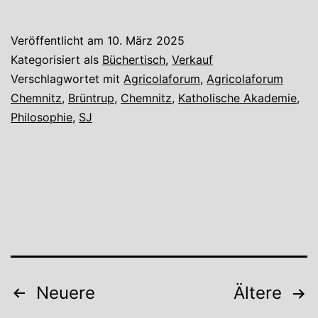
der
Geist
Veröffentlicht am
10. März 2025
in
Kategorisiert als
Büchertisch
,
Verkauf
das
Verschlagwortet mit
Agricolaforum
,
Agricolaforum
Chemnitz
,
Brüntrup
,
Chemnitz
,
Katholische Akademie
,
Gehirn
Philosophie
,
SJ
Seitennummerierung
Neuere
Ältere