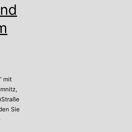
und
m
“ mit
mnitz,
)Straße
den Sie
-