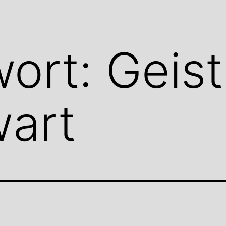
wort:
Geis
art