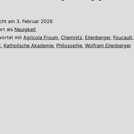
icht am
3. Februar 2026
ert als
Neuigkeit
wortet mit
Agricola Froum
,
Chemnitz
,
Eilenberger
,
Foucault
t
,
Katholische Akademie
,
Philosophie
,
Wolfram Eilenberger