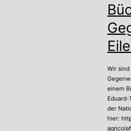
Büc
Geg
Eil
Wir sind
Gegenwar
einem Bü
Eduard-
der Nati
hier: ht
agricol