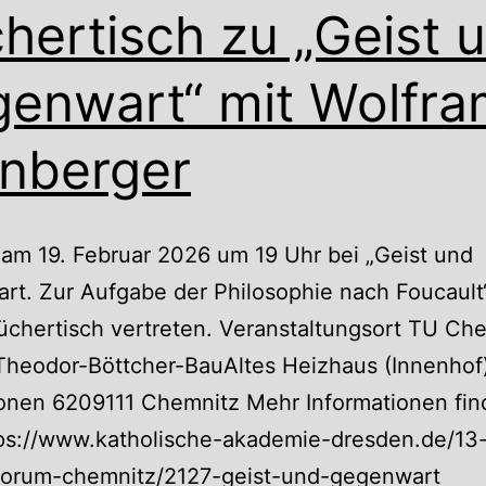
hertisch zu „Geist 
enwart“ mit Wolfra
enberger
 am 19. Februar 2026 um 19 Uhr bei „Geist und
t. Zur Aufgabe der Philosophie nach Foucault
chertisch vertreten. Veranstaltungsort TU Che
Theodor-Böttcher-BauAltes Heizhaus (Innenhof
onen 6209111 Chemnitz Mehr Informationen fin
tps://www.katholische-akademie-dresden.de/13
aforum-chemnitz/2127-geist-und-gegenwart