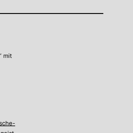
“ mit
ische-