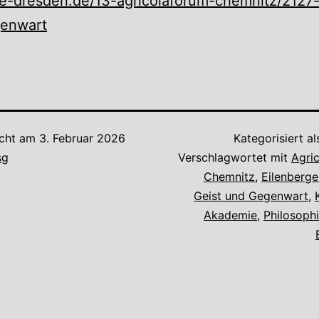
e-dresden.de/13-agricolaforum-chemnitz/2127-
enwart
icht am
3. Februar 2026
Kategorisiert a
sg
Verschlagwortet mit
Agri
Chemnitz
,
Eilenberge
Geist und Gegenwart
,
Akademie
,
Philosoph