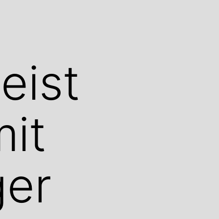
eist
it
ger