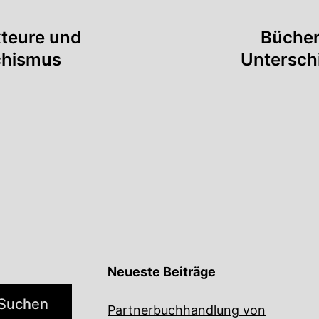
tion
kteure und
Bücher
chismus
Untersch
Neueste Beiträge
Suchen
Partnerbuchhandlung von