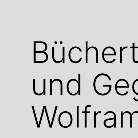
Büchert
und Geg
Wolfram