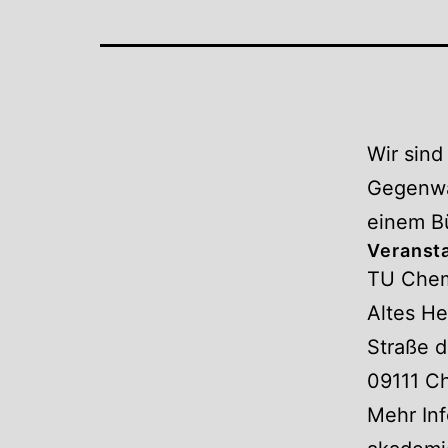
Wir sin
Gegenwar
einem Bü
Veranst
TU Chem
Altes He
Straße d
09111 C
Mehr Inf