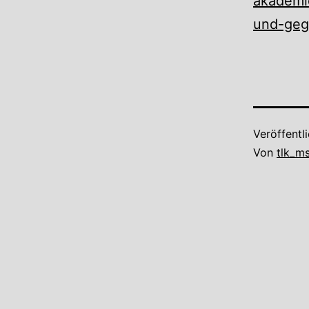
akademi
und-geg
Veröffentl
Von
tlk_m