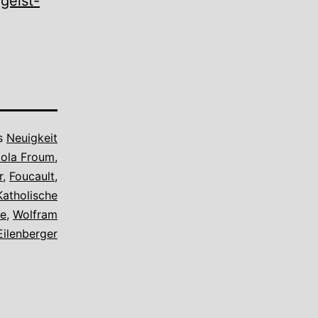
geist-
ls
Neuigkeit
cola Froum
,
r
,
Foucault
,
Katholische
ie
,
Wolfram
Eilenberger