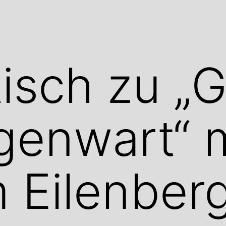
isch zu „G
enwart“ m
 Eilenber