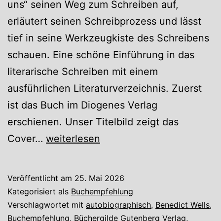
uns“ seinen Weg zum Schreiben auf,
erläutert seinen Schreibprozess und lässt
tief in seine Werkzeugkiste des Schreibens
schauen. Eine schöne Einführung in das
literarische Schreiben mit einem
ausführlichen Literaturverzeichnis. Zuerst
ist das Buch im Diogenes Verlag
erschienen. Unser Titelbild zeigt das
Benedict
Cover…
weiterlesen
Wells
–
Veröffentlicht am
25. Mai 2026
Die
Kategorisiert als
Buchempfehlung
Geschichten
Verschlagwortet mit
autobiographisch
,
Benedict Wells
,
Buchempfehlung
,
Büchergilde Gutenberg Verlag
,